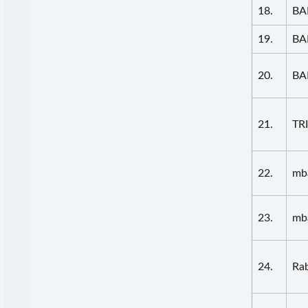
18.
BA
19.
BA
20.
BA
21.
TR
22.
mb
23.
mba
24.
Rab