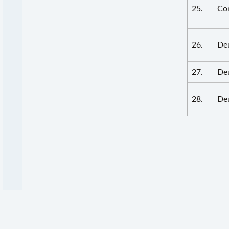
25.
Co
26.
De
27.
De
28.
De